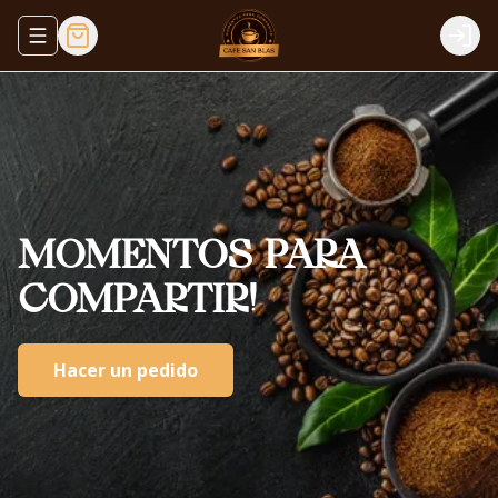
Abrir menu de navegación
Logi
MOMENTOS
PARA
COMPARTIR!
Hacer un pedido